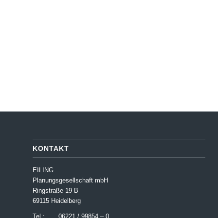
KONTAKT
EILING
Planungsgesellschaft mbH
Ringstraße 19 B
69115 Heidelberg
Tel.: 06221 / 99854 – 0