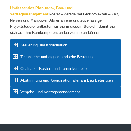
Umfassendes Planungs-, Bau- und
Vertragsmanagement
kostet – gerade bei Großprojekten – Zeit,
Nerven und Manpower. Als erfahrene und zuverlässige
Projektsteuerer entlasten wir Sie in diesem Bereich, damit Sie
sich auf Ihre Kernkompetenzen konzentrieren können.
Steuerung und Koordination
Technische und organisatorische Betreuung
Qualitäts-, Kosten- und Terminkontrolle
Abstimmung und Koordination aller am Bau Beteiligten
Vergabe- und Vertragsmanagement