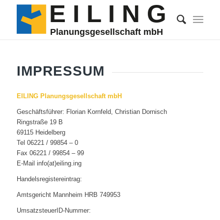
E I
L
 I N G
Planungsgesellschaft mbH
IMPRESSUM
EILING Planungsgesellschaft mbH
Geschäftsführer: Florian Kornfeld, Christian Dornisch
Ringstraße 19 B
69115 Heidelberg
Tel 06221 / 99854 – 0
Fax 06221 / 99854 – 99
E-Mail info(at)eiling.ing
Handelsregistereintrag:
Amtsgericht Mannheim HRB 749953
UmsatzsteuerID-Nummer: