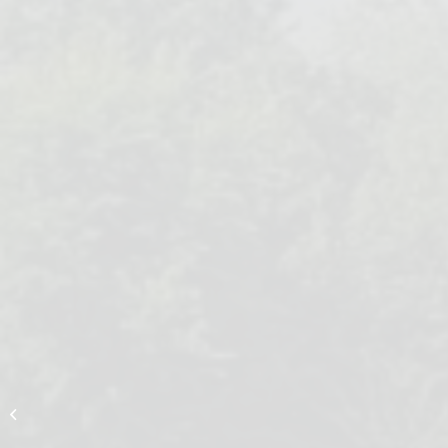
Kältezentrale
Neuheimer Feld