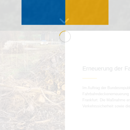
Erneuerung der F
Im Auftrag der Bundesrepub
Fahrbahndeckenerneuerung d
Frankfurt. Die Maßnahme ers
Verkehrssicherheit sowie di