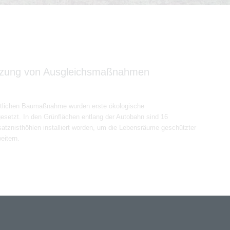
tzung von Ausgleichsmaßnahmen
entlichen Baumaßnahme wurden erste ökologische
tzt. In den Grünflächen entlang der Autobahn sind 16
tznisthöhlen installiert worden, um die Lebensräume geschützter
eitern.