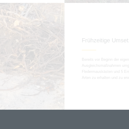
Frühzeitige Umse
Bereits vor Beginn der eig
Ausgleichsmaßnahmen umgese
Fledermauskästen und 5 Ersa
Arten zu erhalten und zu erw